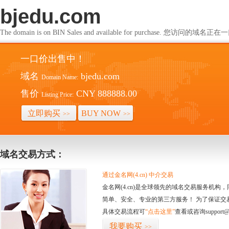
bjedu.com
The domain is on BIN Sales and available for purchase. 您访问的
一口价出售中！
域名
bjedu.com
Domain Name:
售价
CNY 888888.00
Listing Price:
立即购买
BUY NOW
>>
>>
域名交易方式：
通过金名网(4.cn) 中介交易
金名网(4.cn)是全球领先的域名交易服务机
简单、安全、专业的第三方服务！ 为了保证交
具体交易流程可
“点击这里”
查看或咨询support@
我要购买
>>