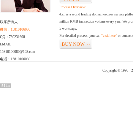
Process Overview:
4.cn is a world leading domain escrow service plat
million RMB transaction volume every year. We promi
联系所有人
5 workdays.
微信：15810106080
For detailed process, you can
“visit here”
or contact
QQ：780231698
BUY NOW
EMAIL：
>>
15810106080@163.com
电话：15810106080
Copyright © 1998 - 2
51La